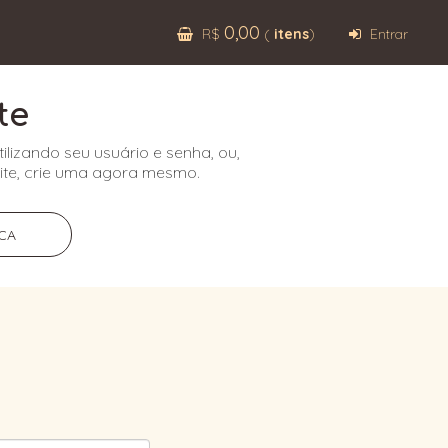
0,00
R$
(
itens
)
Entrar
te
ilizando seu usuário e senha, ou,
te, crie uma agora mesmo.
CA