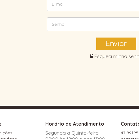
Enviar
Esqueci minha sen
e
Horário de Atendimento
Contat
Segunda a Quinta-feira:
dições
47 9919